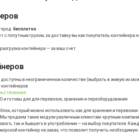
неров
город:
бесплатно
т с попутным грузом, за доставку вы как покупатель контейнера н
разгрузка контейнера — за ваш счет.
йнеров
Пб доступны в неограниченном количестве (выбрать в живую их мо
у контейнеров
льствования
 и готовы для для перевозок, хранения и переоборудования
лок, который можно использовать как для хранения и перевозки г
 Мы продаем такие модули различным клиентам: крупным компани
нового, так и бывшего в употреблении — на выбор покупателя. Каж
орской контейнер на заказ, что позволит получить необходимую