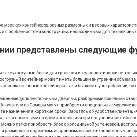
морских контейнеров разных размерных и весовых характеристик.
к и с особенностями конструкции, необходимыми для тех или иных
ании представлены следующие 
ьные сухогрузные блоки для хранения и транспортировки не только
хогрузный контейнер может иметь больший внутренний объем за 
ак абсолютно новые контейнеры, так и бывшие в употреблении, н
оснащенные дополнительными дверями, разборными боковыми ство
 Покупатели из Самары могут приобрести специальные морские к
та назначения в короткие сроки. Заботясь об удобстве клиента,
, так и наличными во время вывоза или при получении контейнерн
е можно легко приобрести блок с холодильной установкой, воспо
 и размеров, с надежным, исправным, высокотехнологичным реф