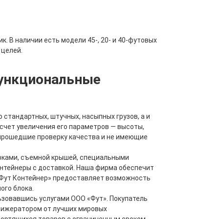
 В наличии есть модели 45-, 20- и 40-футовых
 целей.
функциональные
 стандартных, штучных, насыпных грузов, а и
счет увеличения его параметров — высоты,
о прошедшие проверку качества и не имеющие
рками, съемной крышей, специальными
онтейнеры с доставкой. Наша фирма обеспечит
 «Фут Контейнер» предоставляет возможность
ого блока.
льзовавшись услугами ООО «Фут». Покупатель
рижератором от лучших мировых