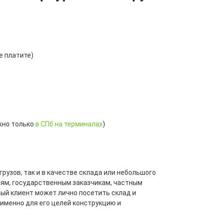
е платите)
жно только
в СПб на терминалах
)
рузов, так и в качестве склада или небольшого
ям, государственным заказчикам, частным
дый клиент может лично посетить склад и
 именно для его целей конструкцию и