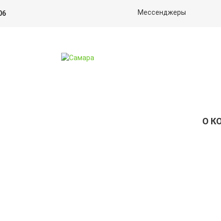
Мессенджеры
06
О К