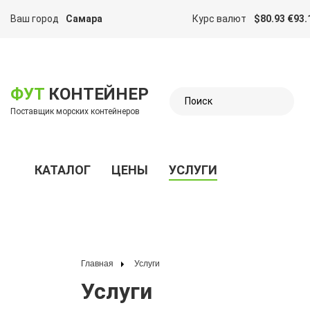
Ваш город
Самара
Курс валют
$80.93 €93.
казать меню
ФУТ
КОНТЕЙНЕР
Поставщик морских контейнеров
КАТАЛОГ
ЦЕНЫ
УСЛУГИ
Показать меню
Главная
Услуги
Услуги