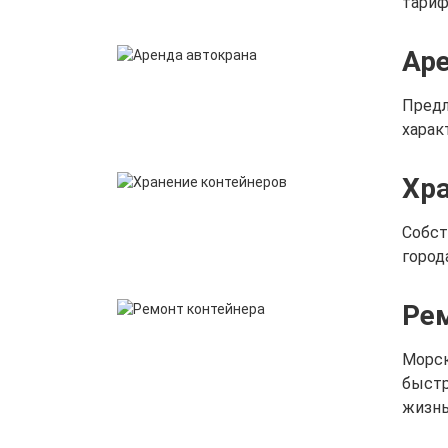
тариф
Аре
Предл
харак
Хра
Собст
город
Ре
Морск
быстр
жизнь