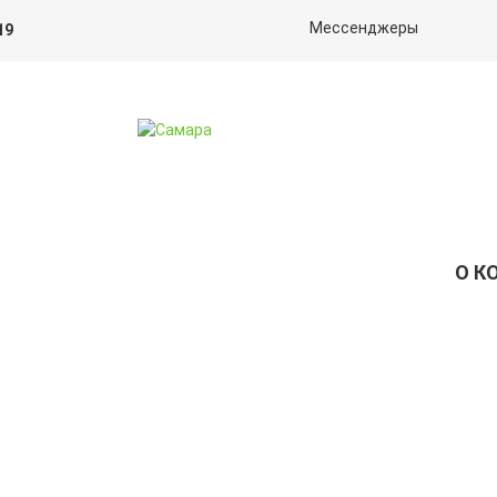
Мессенджеры
19
О К