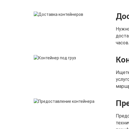
Дос
Нужно
доста
часов
Кон
Ищете
услуг
маршр
Пр
Предо
техни