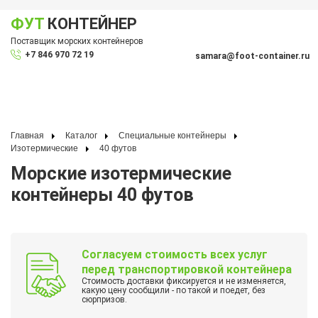
ФУТ
КОНТЕЙНЕР
Показать меню
Поставщик морских контейнеров
По
+7 846 970 72 19
samara@foot-container.ru
Главная
Каталог
Специальные контейнеры
Изотермические
40 футов
Морские изотермические
контейнеры 40 футов
Согласуем стоимость всех услуг
перед транспортировкой контейнера
Стоимость доставки фиксируется и не изменяется,
какую цену сообщили - по такой и поедет, без
сюрпризов.